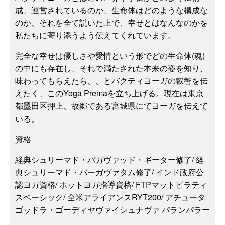
成、運営されているのか、生命体はどのような構成な
のか、それを全て説いた上で、幸せとはなんなのかを
私たちに寄り添うよう伝えてくれています。
完全な幸せは優しさや愛情という形でどの生命体(魂)
の中にも存在し、それで満たされた本来の姿を知り、
味わってもらえたら、、とバクティヨーガの叡智を伝
えたく、このYoga Premaを立ち上げる。現在は東京
都墨田区押上、故郷である宮城県にてヨーガを伝えて
いる。
資格
経典シュリーマド・バガヴァッド・ギーター修了/ 経
典シュリーマド・バーガヴァタム修了/ インド政府公
認ヨガ資格/ ホットヨガ指導資格/ FTPマットピラティ
スベーシック/ 全米アライアンスRYT200/ アチュータ
ゴッドラ・ゴーディヤヴァイシュナヴァ パランパラー