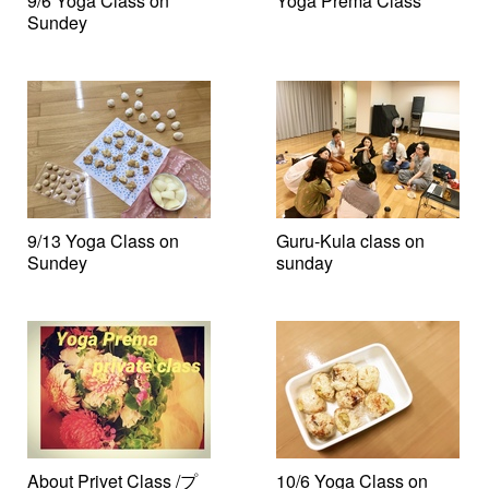
9/6 Yoga Class on
Yoga Prema Class
Sundey
9/13 Yoga Class on
Guru-Kula class on
Sundey
sunday
About Privet Class /プ
10/6 Yoga Class on