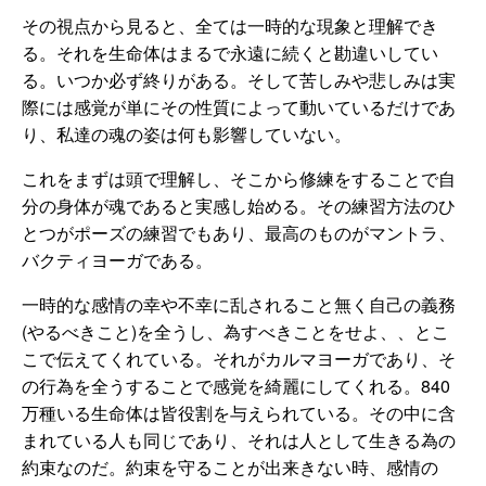
その視点から見ると、全ては一時的な現象と理解でき
る。それを生命体はまるで永遠に続くと勘違いしてい
る。いつか必ず終りがある。そして苦しみや悲しみは実
際には感覚が単にその性質によって動いているだけであ
り、私達の魂の姿は何も影響していない。
これをまずは頭で理解し、そこから修練をすることで自
分の身体が魂であると実感し始める。その練習方法のひ
とつがポーズの練習でもあり、最高のものがマントラ、
バクティヨーガである。
一時的な感情の幸や不幸に乱されること無く自己の義務
(やるべきこと)を全うし、為すべきことをせよ、、とこ
こで伝えてくれている。それがカルマヨーガであり、そ
の行為を全うすることで感覚を綺麗にしてくれる。840
万種いる生命体は皆役割を与えられている。その中に含
まれている人も同じであり、それは人として生きる為の
約束なのだ。約束を守ることが出来きない時、感情の