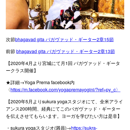
次節
bhagavad gita バガヴァッド・ギーター2章15節
前節
bhagavad gita バガヴァッド・ギーター2章13節
【2020年4月より宮城にて月1回 バガヴァッド・ギータ
ークラス開催】
★詳細→Yoga Prema facebook内
〈
https://m.facebook.com/yogapremayogini/?ref=py_c〉
【2020年5月よりsukura yogaスタジオにて、全米アライ
アンス200時間、経典にてこのバガヴァッド・ギーター
を伝えさせてもらいます。ヨーガを学びたい方は是非】
・sukura yogaスタジオ(満員)→
https://sukra-