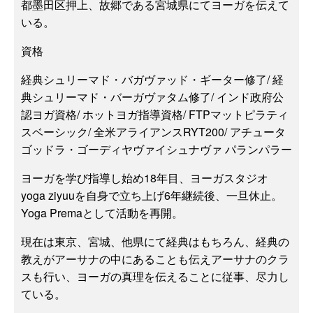
都墨田区押上、故郷である宮城県にてヨーガを伝えて
いる。
資格
経典シュリーマド・バガヴァッド・ギーター修了/ 経
典シュリーマド・バーガヴァタム修了/ インド政府公
認ヨガ資格/ ホットヨガ指導資格/ FTPマットピラティ
スベーシック/ 全米アライアンスRYT200/ アチュータ
ゴッドラ・ゴーディヤヴァイシュナヴァ パランパラー
ヨーガを学び指導し始め18年目、ヨーガスタジオ
yoga ziyuuを自身で立ち上げ6年継続後、一旦休止。
Yoga Premaとして活動を再開。
現在は東京、宮城、他県にて経典はもちろん、経典の
教えがアーサナの中にあることも伝えアーサナのクラ
スも行い、ヨーガの真理を伝えることに従事、尽力し
ている。