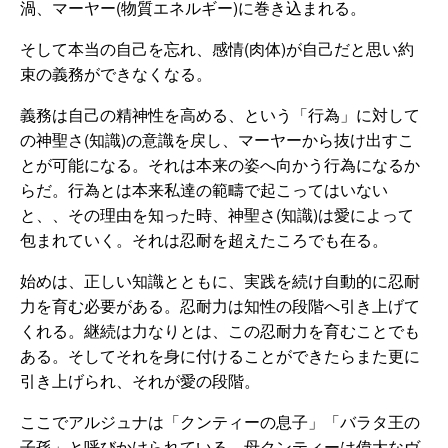
渦、マーヤー(物質エネルギー)に巻き込まれる。
そして本当の自己を忘れ、感情(肉体)が自己だと思い約
束の義務ができなくなる。
義務は自己の精神性を高める、という「行為」に対して
の神聖さ(知識)の意識を戻し、マーヤーから抜け出すこ
とが可能になる。それは本来の姿へ向かう行為になるか
らだ。行為とは本来私達の範疇で起こってはいない
と、、その理由を知った時、神聖さ(知識)は愛によって
包まれていく。それは忍耐を超えたころでも在る。
始めは、正しい知識とともに、実践を続け自動的に忍耐
力を育む必要がある。忍耐力は知性の段階へ引き上げて
くれる。継続は力なりとは、この忍耐力を育むことでも
ある。そしてそれを身に付けることができたらまた更に
引き上げられ、それが愛の段階。
ここでアルジュナは「クンティーの息子」「バラタ王の
子孫」と呼びかけられている。母クンティーは偉大なヴ